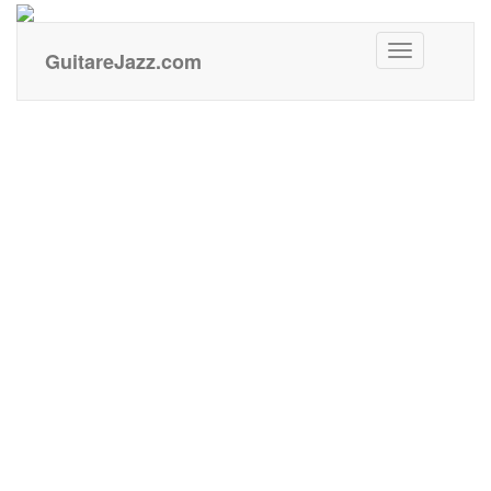
GuitareJazz
GuitareJazz.com