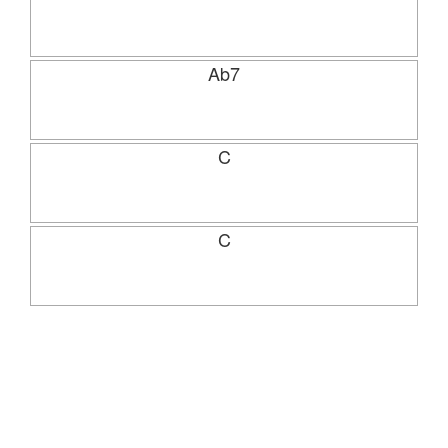
Ab7
C
C