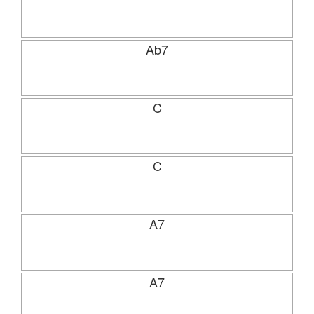
Ab7
C
C
A7
A7