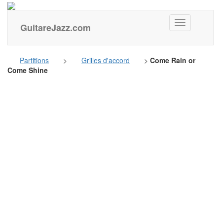
GuitareJazz
GuitareJazz.com
Partitions
>
Grilles d'accord
>
Come Rain or
Come Shine