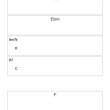
Ebm
Am7b5
D7
G7
C7
F