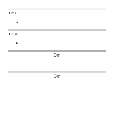
Dm7
G7
Em7b5
A7
Dm
Dm