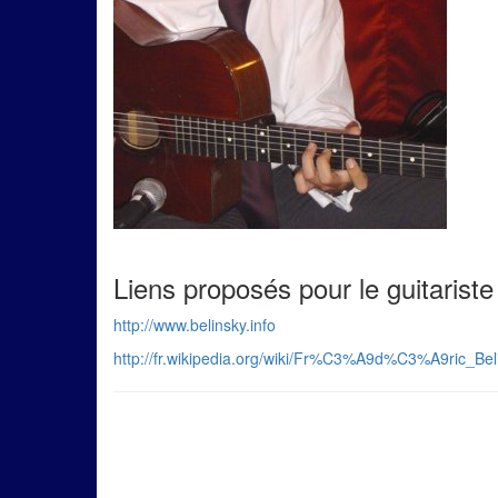
Liens proposés pour le guitariste
http://www.belinsky.info
http://fr.wikipedia.org/wiki/Fr%C3%A9d%C3%A9ric_Bel