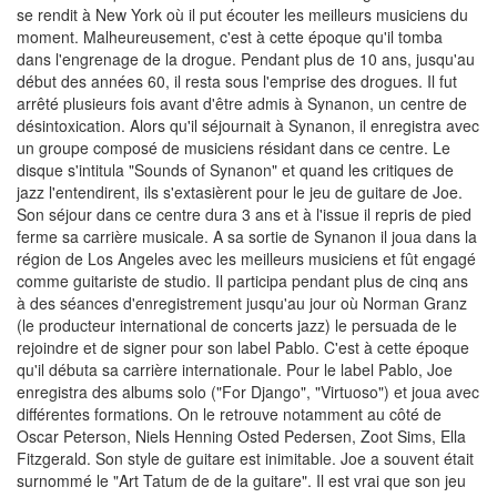
se rendit à New York où il put écouter les meilleurs musiciens du
moment. Malheureusement, c'est à cette époque qu'il tomba
dans l'engrenage de la drogue. Pendant plus de 10 ans, jusqu'au
début des années 60, il resta sous l'emprise des drogues. Il fut
arrêté plusieurs fois avant d'être admis à Synanon, un centre de
désintoxication. Alors qu'il séjournait à Synanon, il enregistra avec
un groupe composé de musiciens résidant dans ce centre. Le
disque s'intitula "Sounds of Synanon" et quand les critiques de
jazz l'entendirent, ils s'extasièrent pour le jeu de guitare de Joe.
Son séjour dans ce centre dura 3 ans et à l'issue il repris de pied
ferme sa carrière musicale. A sa sortie de Synanon il joua dans la
région de Los Angeles avec les meilleurs musiciens et fût engagé
comme guitariste de studio. Il participa pendant plus de cinq ans
à des séances d'enregistrement jusqu'au jour où Norman Granz
(le producteur international de concerts jazz) le persuada de le
rejoindre et de signer pour son label Pablo. C'est à cette époque
qu'il débuta sa carrière internationale. Pour le label Pablo, Joe
enregistra des albums solo ("For Django", "Virtuoso") et joua avec
différentes formations. On le retrouve notamment au côté de
Oscar Peterson, Niels Henning Osted Pedersen, Zoot Sims, Ella
Fitzgerald. Son style de guitare est inimitable. Joe a souvent était
surnommé le "Art Tatum de de la guitare". Il est vrai que son jeu