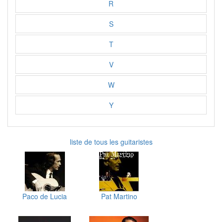
R
S
T
V
W
Y
liste de tous les guitaristes
Paco de Lucia
Pat Martino