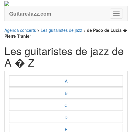
GuitareJazz.com
Guitare
Agenda concerts
>
Les guitaristes de jazz
>
de Paco de Lucia �
Pierre Tranier
Les guitaristes de jazz de
A � Z
A
B
C
D
E