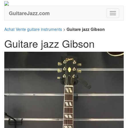
GuitareJazz.com
Guitare
Achat Vente guitare instruments
>
Guitare jazz Gibson
Guitare jazz Gibson