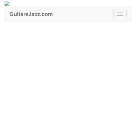
GuitareJazz.com
Guitare