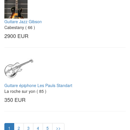
Guitare Jazz Gibson
Cabestany ( 66 )
2900 EUR
Guitare épiphone Les Pauls Standart
La roche sur yon ( 85 )
350 EUR
1
2
3
4
5
>>